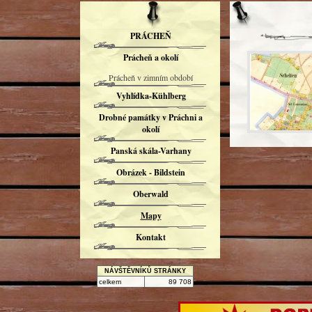
PRÁCHEŇ
Prácheň a okolí
Prácheň v zimním období
Vyhlídka-Kühlberg
Drobné památky v Práchni a
okolí
Panská skála-Varhany
Obrázek - Bildstein
Oberwald
Mapy
Kontakt
NÁVŠTĚVNÍKŮ STRÁNKY
celkem
89 708